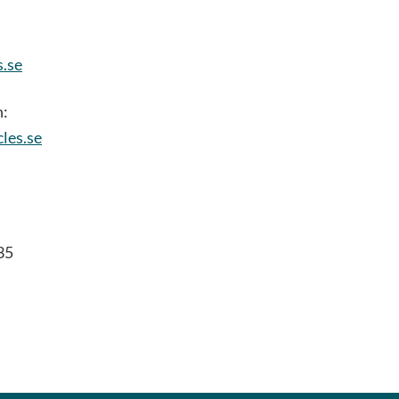
s.se
n:
les.se
35