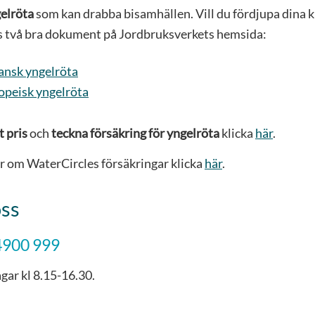
elröta
som kan drabba bisamhällen. Vill du fördjupa dina
s två bra dokument på Jordbruksverkets hemsida:
ansk yngelröta
opeisk yngelröta
t pris
och
teckna försäkring
för yngelröta
klicka
här
.
er om WaterCircles försäkringar klicka
här
.
oss
4900 999
gar kl 8.15-16.30.