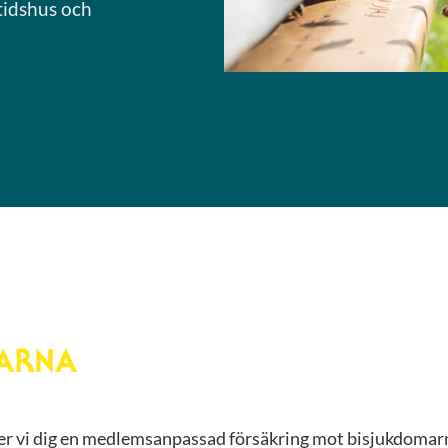
ritidshus och
r vi dig en medlemsanpassad försäkring mot bisjukdoma