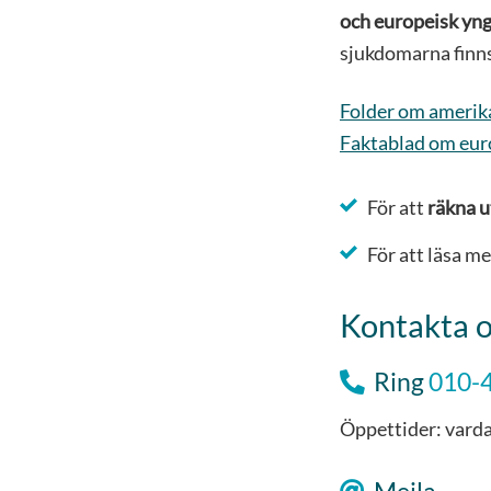
och europeisk yng
sjukdomarna finn
Folder om amerik
Faktablad om eur
För att
räkna u
För att läsa m
Kontakta 
Ring
010-
Öppettider: varda
Mejla