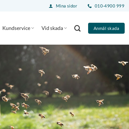
Mina sidor
010-4900 999
Kundservice
Vid skada
Anmäl skada