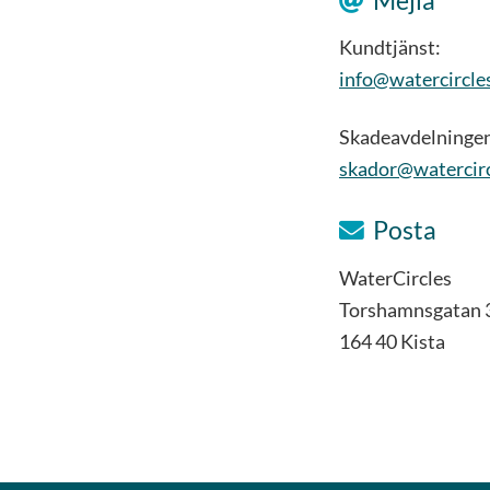
Kundtjänst:
info@watercircle
Skadeavdelninge
skador@watercirc
Posta
WaterCircles
Torshamnsgatan 
164 40 Kista