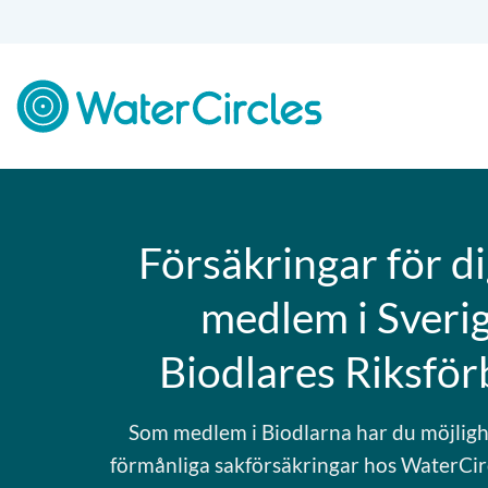
Skip
to
content
Försäkringar för d
medlem i Sveri
Biodlares Riksfö
Som medlem i Biodlarna har du möjligh
förmånliga sakförsäkringar hos WaterCirc