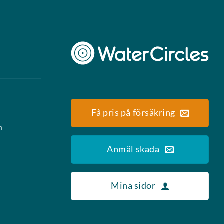
Få pris på försäkring
m
Anmäl skada
Mina sidor