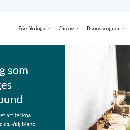
Försäkringar
Om oss
Bonusprogram
ig som
ges
rbund
et att teckna
les. Välj bland