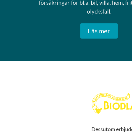
försäkringar för bl.a. bil, villa, hem, f
olycksfall.
Läs mer
Dessutom erbjude