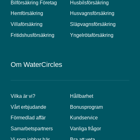
Bilförsäkring Företag
Husbilsförsäkring
Hemförsäkring
Husvagnsförsäkring
Villaförsäkring
Släpvagnsförsäkring
Fritidshusförsäkring
Yngelrötaförsäkring
Om WaterCircles
Vilka är vi?
Hållbarhet
Vårt erbjudande
Bonusprogram
Förmedlad affär
Kundservice
Samarbetspartners
Vanliga frågor
Vi som jobbar här
Bra att veta