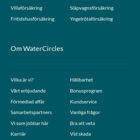
Villaförsäkring
Släpvagnsförsäkring
Fritidshusförsäkring
Yngelrötaförsäkring
Om WaterCircles
Vilka är vi?
Hållbarhet
Vårt erbjudande
Bonusprogram
Förmedlad affär
Kundservice
Samarbetspartners
Vanliga frågor
Vi som jobbar här
Bra att veta
Karriär
Vid skada