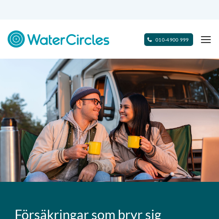
Skip
to
content
010-4900 999
Försäkringar som bryr sig