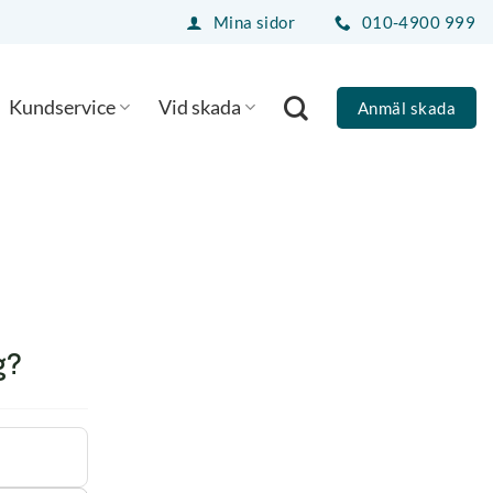
Mina sidor
010-4900 999
Kundservice
Vid skada
Anmäl skada