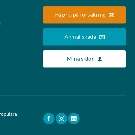
Få pris på försäkring
m
Anmäl skada
Mina sidor
Populära