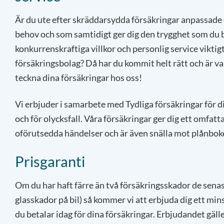
Är du ute efter skräddarsydda försäkringar anpassade e
behov och som samtidigt ger dig den trygghet som du b
konkurrenskraftiga villkor och personlig service viktigt 
försäkringsbolag? Då har du kommit helt rätt och är 
teckna dina försäkringar hos oss!
Vi erbjuder i samarbete med Tydliga försäkringar för d
och för olycksfall. Våra försäkringar ger dig ett omfat
oförutsedda händelser och är även snälla mot plånbok
Prisgaranti
Om du har haft färre än två försäkringsskador de senast
glasskador på bil) så kommer vi att erbjuda dig ett mins
du betalar idag för dina försäkringar. Erbjudandet gäl