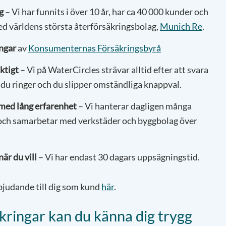
g
– Vi har funnits i över 10 år, har ca 40 000 kunder och
d världens största återförsäkringsbolag,
Munich Re
.
ngar
av
Konsumenternas Försäkringsbyrå
iktigt
– Vi på WaterCircles strävar alltid efter att svara
du ringer och du slipper omständliga knappval.
med lång erfarenhet
– Vi hanterar dagligen många
 och samarbetar med verkstäder och byggbolag över
är du vill
– Vi har endast 30 dagars uppsägningstid.
bjudande till dig som kund
här
.
kringar kan du känna dig trygg