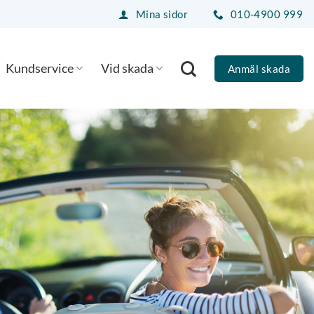
Mina sidor
010-4900 999
Kundservice
Vid skada
Anmäl skada