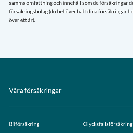
samma omfattning och innehåll som de försäkringar du
försäkringsbolag (du behöver haft dina försäkringar ho
över ett år).
Våra försäkringar
Bilförsäkring
Olycksfallsförsäkring