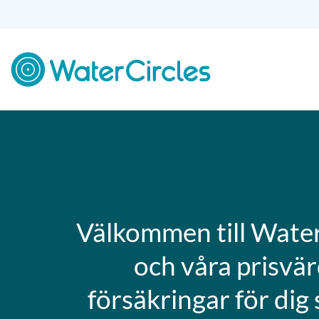
Skip
to
content
Välkommen till Water
och våra prisvä
försäkringar för dig