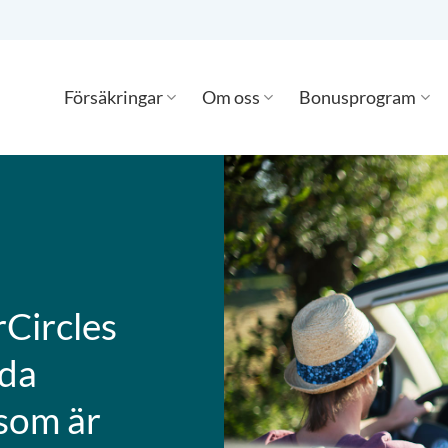
Försäkringar
Om oss
Bonusprogram
Circles
rda
 som är