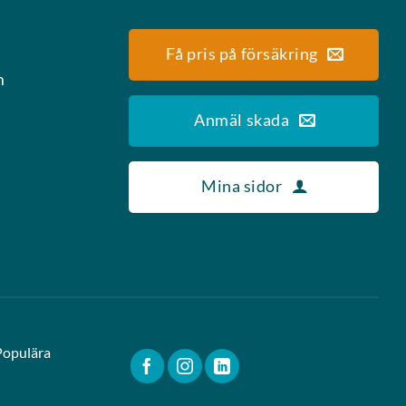
Få pris på försäkring
m
Anmäl skada
Mina sidor
Populära