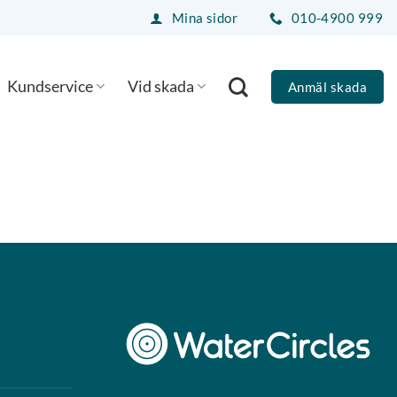
Mina sidor
010-4900 999
Kundservice
Vid skada
Anmäl skada