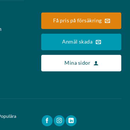
Få pris på försäkring
m
Anmäl skada
Mina sidor
Populära