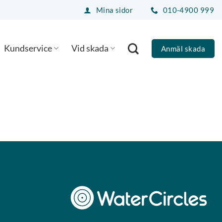
Mina sidor
010-4900 999
Kundservice
Vid skada
Anmäl skada