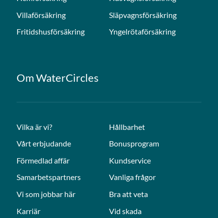
Villaförsäkring
Släpvagnsförsäkring
Fritidshusförsäkring
Yngelrötaförsäkring
Om WaterCircles
Vilka är vi?
Hållbarhet
Vårt erbjudande
Bonusprogram
Förmedlad affär
Kundservice
Samarbetspartners
Vanliga frågor
Vi som jobbar här
Bra att veta
Karriär
Vid skada