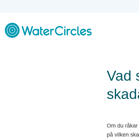
Skip
to
content
Vad 
skad
Om du råkar 
på vilken ska