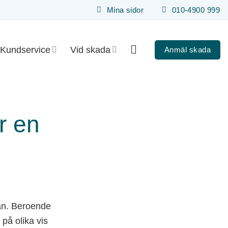
Mina sidor
010-4900 999
Kundservice
Vid skada
Anmäl skada
r en
kan. Beroende
 på olika vis