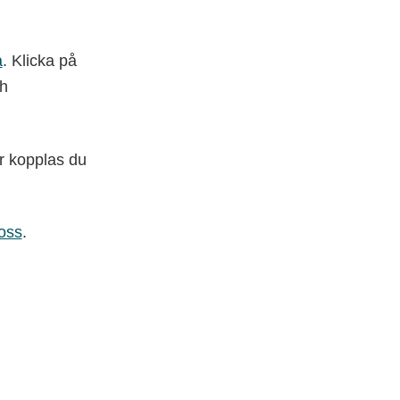
a
. Klicka på
ch
er kopplas du
oss
.