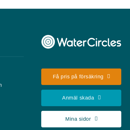
Få pris på försäkring
m
Anmäl skada
Mina sidor