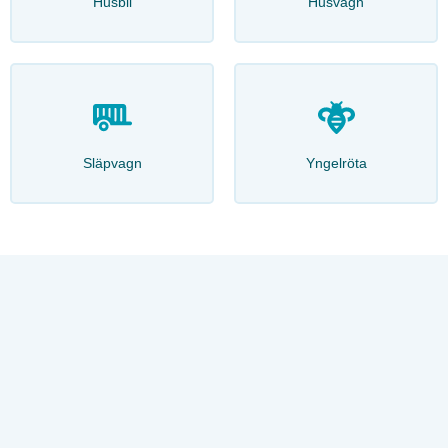
Husbil
Husvagn
Släpvagn
Yngelröta