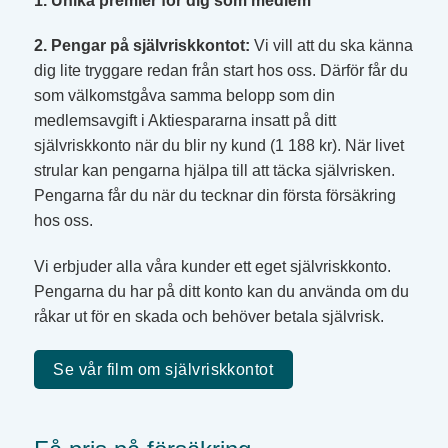
1. Unika premier för dig som medlem
2. Pengar på självriskkontot:
Vi vill att du ska känna
dig lite tryggare redan från start hos oss. Därför får du
som välkomstgåva samma belopp som din
medlemsavgift i Aktiespararna insatt på ditt
självriskkonto när du blir ny kund (1 188 kr). När livet
strular kan pengarna hjälpa till att täcka självrisken.
Pengarna får du när du tecknar din första försäkring
hos oss.
Vi erbjuder alla våra kunder ett eget självriskkonto.
Pengarna du har på ditt konto kan du använda om du
råkar ut för en skada och behöver betala självrisk.
Se vår film om självriskkontot