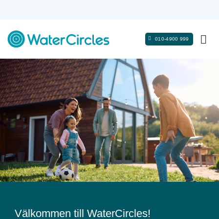
Skip
to
content
010-4900 999
Välkommen till WaterCircles!