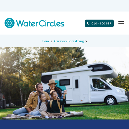
Skip
to
content
010-4900 999
Hem
Caravan Försäkring