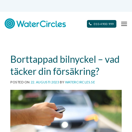
Skip
to
content
010-4900 999
Borttappad bilnyckel – vad
täcker din försäkring?
POSTED ON
22. AUGUSTI 2023
BY
WATERCIRCLES.SE