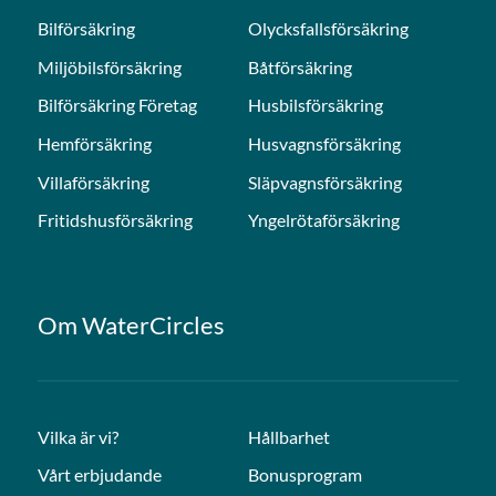
Bilförsäkring
Olycksfallsförsäkring
Miljöbilsförsäkring
Båtförsäkring
Bilförsäkring Företag
Husbilsförsäkring
Hemförsäkring
Husvagnsförsäkring
Villaförsäkring
Släpvagnsförsäkring
Fritidshusförsäkring
Yngelrötaförsäkring
Om WaterCircles
Vilka är vi?
Hållbarhet
Vårt erbjudande
Bonusprogram