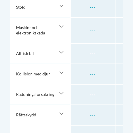
---
Stöld
Maskin- och
---
elektronikskada
---
Allrisk bil
---
Kollision med djur
---
Räddningsförsäkring
---
Rättsskydd