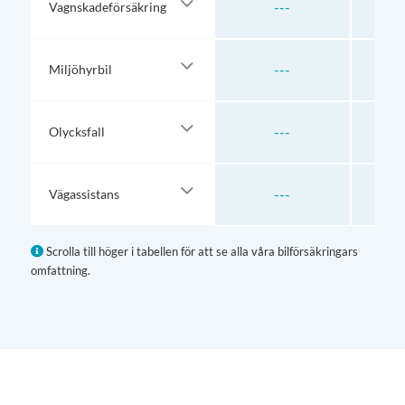
---
Vagnskadeförsäkring
---
T
Miljöhyrbil
---
T
Olycksfall
---
T
Vägassistans
Scrolla till höger i tabellen för att se alla våra bilförsäkringars
omfattning.